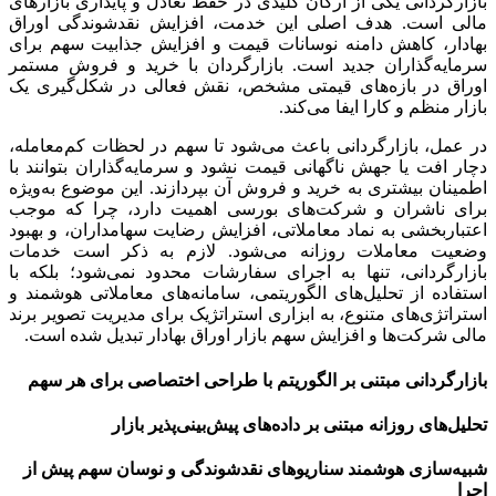
بازارگردانی یکی از ارکان کلیدی در حفظ تعادل و پایداری بازارهای
مالی است. هدف اصلی این خدمت، افزایش نقدشوندگی اوراق
بهادار، کاهش دامنه نوسانات قیمت و افزایش جذابیت سهم برای
سرمایه‌گذاران جدید است. بازارگردان با خرید و فروش مستمر
اوراق در بازه‌های قیمتی مشخص، نقش فعالی در شکل‌گیری یک
بازار منظم و کارا ایفا می‌کند.
در عمل، بازارگردانی باعث می‌شود تا سهم در لحظات کم‌معامله،
دچار افت یا جهش ناگهانی قیمت نشود و سرمایه‌گذاران بتوانند با
اطمینان بیشتری به خرید و فروش آن بپردازند. این موضوع به‌ویژه
برای ناشران و شرکت‌های بورسی اهمیت دارد، چرا که موجب
اعتباربخشی به نماد معاملاتی، افزایش رضایت سهامداران، و بهبود
وضعیت معاملات روزانه می‌شود. لازم به ذکر است خدمات
بازارگردانی، تنها به اجرای سفارشات محدود نمی‌شود؛ بلکه با
استفاده از تحلیل‌های الگوریتمی، سامانه‌های معاملاتی هوشمند و
استراتژی‌های متنوع، به ابزاری استراتژیک برای مدیریت تصویر برند
مالی شرکت‌ها و افزایش سهم بازار اوراق بهادار تبدیل شده است.
بازارگردانی مبتنی بر الگوریتم با طراحی اختصاصی برای هر سهم
تحلیل‌های روزانه مبتنی بر داده‌های پیش‌بینی‌پذیر بازار
شبیه‌سازی هوشمند سناریوهای نقدشوندگی و نوسان سهم پیش از
اجرا